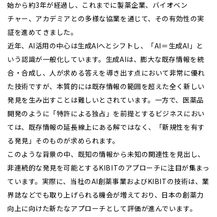
始から約3年が経過し、これまでに製薬企業、バイオベン
チャー、アカデミアとの多様な協業を通じて、その有効性の実
証を進めてきました。
近年、AI活用の中心は生成AIへとシフトし、「AI＝生成AI」と
いう認識が一般化しています。生成AIは、膨大な既存情報を統
合・合成し、人が求める答えを導き出す点において非常に優れ
た技術ですが、本質的には既存情報の範囲を超えた全く新しい
発見を生み出すことは難しいとされています。一方で、医薬品
開発のように「特許による独占」を前提とするビジネスにおい
ては、既存情報の延長線上にある解ではなく、「新規性を有す
る発見」そのものが求められます。
このような背景の中、既知の情報から未知の関連性を見出し、
非連続的な発見を可能とするKIBITのアプローチに注目が集まっ
ています。実際に、当社のAI創薬事業およびKIBITの技術は、業
界誌などでも取り上げられる機会が増えており、日本の創薬力
向上に向けた新たなアプローチとして評価が進んでいます。