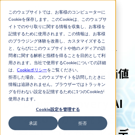
このウェブサイトでは、お客様のコンピューターに
Cookieを保存します。このCookieは、このウェブサ
イトでのやり取りに関する情報を収集し、お客様を
記憶するために使用されます。この情報は、お客様
のブラウジング体験を改善し、カスタマイズするこ
FRONTEOオンラインセミナー
と、ならびにこのウェブサイトや他のメディアの訪
問者に関する解析と指標を得ることを目的として利
用されます。当社で使用するCookieについての詳細
非連続的発見を創薬価値
は、
Cookieポリシー
をご覧ください。
拒否した場合、このウェブサイトを訪問したときに
へ
情報は追跡されません。ブラウザーではトラッキン
グを行わない設定を記憶するために1つのCookieが
～Drug Discovery AI
使用されます。
Cookie設定を管理する
Factoryが実現する
承諾
拒否
「特許につながるアイデ