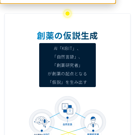
創薬の仮説生成
AI「KIBIT」、
「自然言語」、
「創薬研究者」
が創薬の起点となる
「仮説」を生み出す