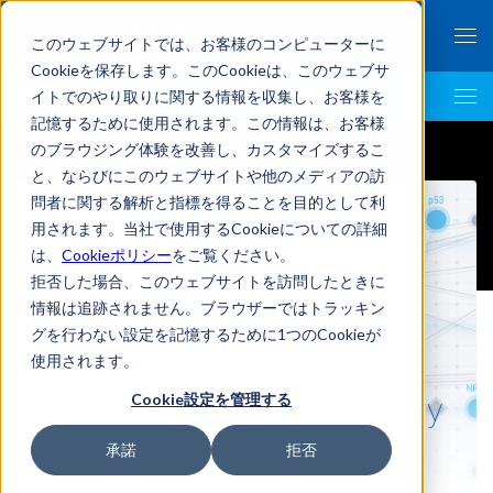
このウェブサイトでは、お客様のコンピューターに
Cookieを保存します。このCookieは、このウェブサ
イトでのやり取りに関する情報を収集し、お客様を
Life Science AI Top
記憶するために使用されます。この情報は、お客様
のブラウジング体験を改善し、カスタマイズするこ
と、ならびにこのウェブサイトや他のメディアの訪
問者に関する解析と指標を得ることを目的として利
用されます。当社で使用するCookieについての詳細
は、
Cookieポリシー
をご覧ください。
AI創薬支援
拒否した場合、このウェブサイトを訪問したときに
情報は追跡されません。ブラウザーではトラッキン
プラットフォーム
グを行わない設定を記憶するために1つのCookieが
使用されます。
Cookie設定を管理する
Drug Discovery AI Factory
承諾
拒否